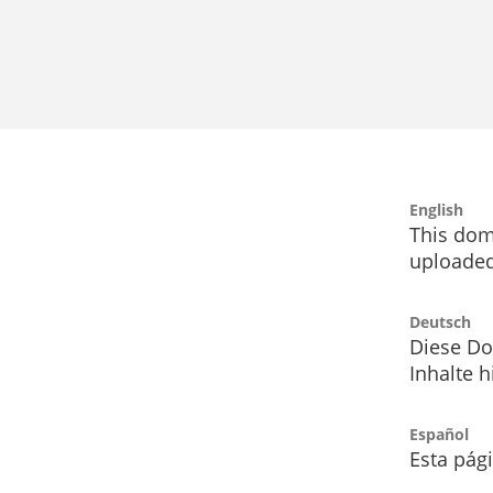
English
This dom
uploaded
Deutsch
Diese Do
Inhalte h
Español
Esta pág