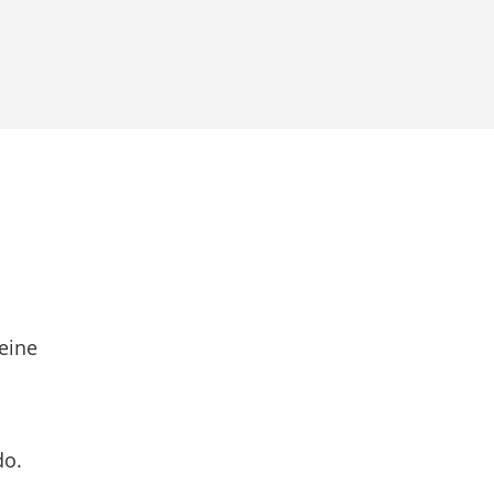
eine
do.