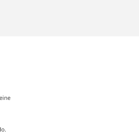
eine
do.