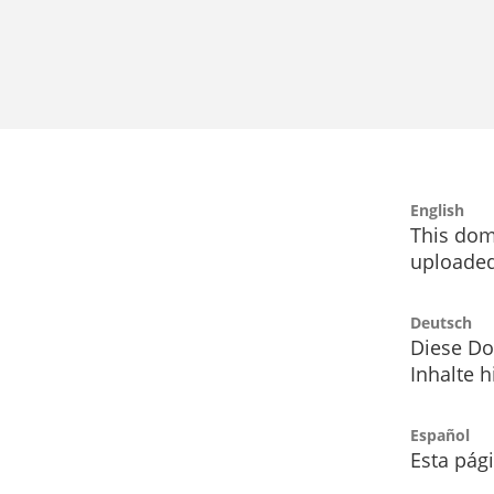
English
This dom
uploaded
Deutsch
Diese Do
Inhalte h
Español
Esta pág