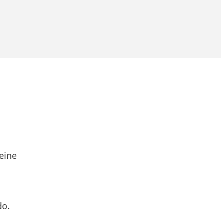
eine
do.