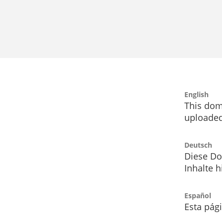
English
This dom
uploaded
Deutsch
Diese Do
Inhalte h
Español
Esta pág