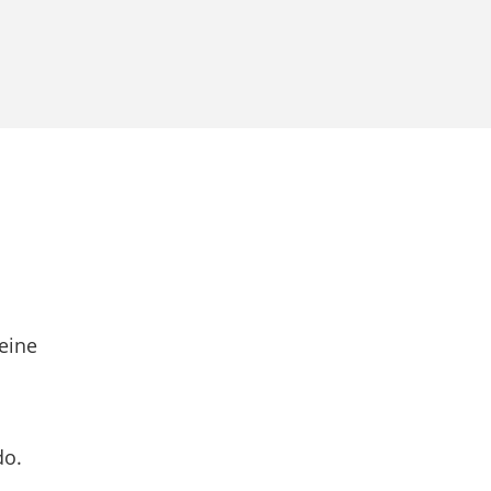
eine
do.