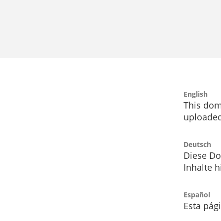
English
This dom
uploaded
Deutsch
Diese Do
Inhalte h
Español
Esta pág