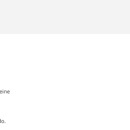
eine
do.