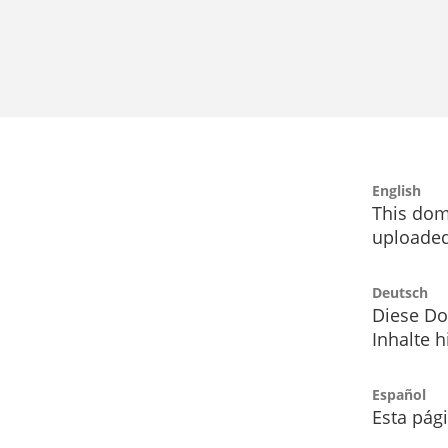
English
This dom
uploaded
Deutsch
Diese Do
Inhalte h
Español
Esta pág