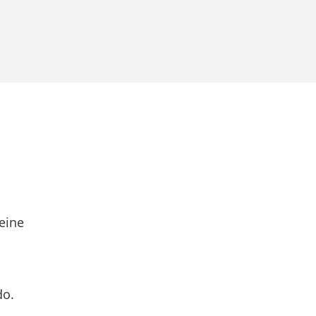
eine
do.