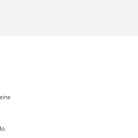
eine
do.