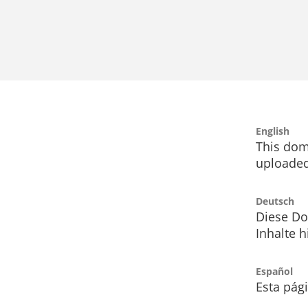
English
This dom
uploaded
Deutsch
Diese Do
Inhalte h
Español
Esta pág